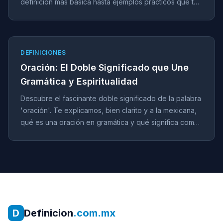
definición más básica hasta ejemplos prácticos que te
aclararán todas tus dudas. ¡Entra y descúbrelo!
DEFINICIONES
Oración: El Doble Significado que Une
Gramática y Espiritualidad
Descubre el fascinante doble significado de la palabra
'oración'. Te explicamos, bien clarito y a la mexicana,
qué es una oración en gramática y qué significa como
acto de fe. Una guía completa para estudiantes y
curiosos.
D
Definicion
.com.mx