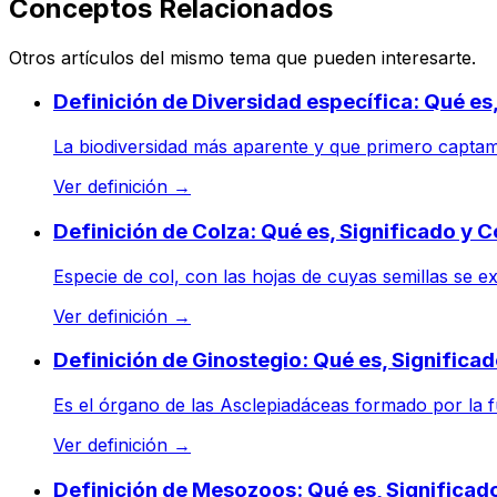
Conceptos Relacionados
Otros artículos del mismo tema que pueden interesarte.
Definición de Diversidad específica: Qué es
La biodiversidad más aparente y que primero captamos
Ver definición
→
Definición de Colza: Qué es, Significado y 
Especie de col, con las hojas de cuyas semillas se ext
Ver definición
→
Definición de Ginostegio: Qué es, Significa
Es el órgano de las Asclepiadáceas formado por la fu
Ver definición
→
Definición de Mesozoos: Qué es, Significad