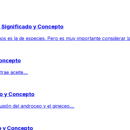
, Significado y Concepto
 es la de especies. Pero es muy importante considerar la i
Concepto
rae aceite....
do y Concepto
sión del androceo y el gineceo....
o y Concepto