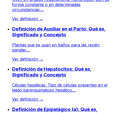
forma constante o en determinadas
circunstancias,...
Ver definición
→
Definición de Auxiliar en el Parto: Qué es,
Significado y Concepto
Plantas que se usan en baños para las recién
paridas....
Ver definición
→
Definición de Hepatocitos: Qué es,
Significado y Concepto
Células hepáticas. Tipo de células presentes en el
tejido parenquimatoso hepático....
Ver definición
→
Definición de Epipelágico (a): Qué es,