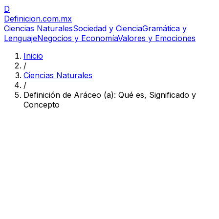
D
Definicion
.com.mx
Ciencias Naturales
Sociedad y Ciencia
Gramática y
Lenguaje
Negocios y Economía
Valores y Emociones
Inicio
/
Ciencias Naturales
/
Definición de Aráceo (a): Qué es, Significado y
Concepto