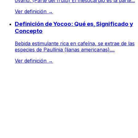
ovario. (Parte del fruto) El mesocarpio es la parte...
Ver definición
→
Definición de Yocoo: Qué es, Significado y
Concepto
Bebida estimulante rica en cafeína, se extrae de las
especies de Paullinia (lianas americanas)....
Ver definición
→