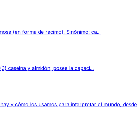
mosa (en forma de racimo). Sinónimo: ca...
3) caseina y almidón; posee la capaci...
que hay y cómo los usamos para interpretar el mundo, desde