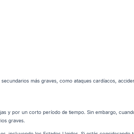
s secundarios más graves, como ataques cardíacos, accide
jas y por un corto período de tiempo. Sin embargo, cuand
ios graves.
ses, incluyendo los Estados Unidos. Si estás considerando 