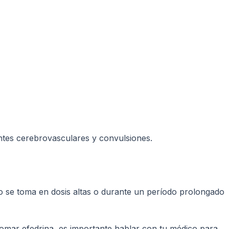
ntes cerebrovasculares y convulsiones.
o se toma en dosis altas o durante un período prolongado
tomar efedrina, es importante hablar con tu médico para