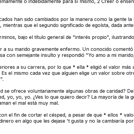
remamente o indebidamente para sí mismo, 2 Creer o enseña
cados han sido cambiados por la manera como la gente la ha
 mientras que el segundo significado de egoísta, dada anter
nos, bajo el título general de "interés propio", ilustrando
r a su marido gravemente enfermo. Un conocido comentó '¡o
sa con semejante insulto y respondió "Yo amo a mi marido,
riores a su carrera, por lo que * ella * eligió el valor más 
. Es el mismo cada vez que alguien elige un valor sobre ot
".
ed se ofrece voluntariamente algunas obras de caridad? De
sted, yo, yo, yo. ¿Ves lo que quiero decir? La mayoría de la
laman el mal está muy mal.
con el fin de cortar el césped, a pesar de que * ellos * va
ero en algo que les dejase 't gusta y no la cambiaría por 