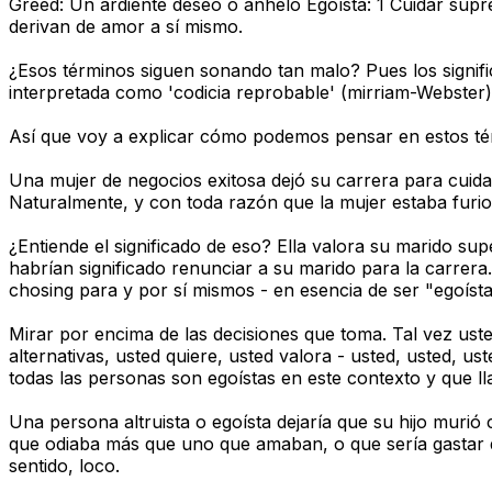
Greed: Un ardiente deseo o anhelo Egoísta: 1 Cuidar sup
derivan de amor a sí mismo.
¿Esos términos siguen sonando tan malo? Pues los signifi
interpretada como 'codicia reprobable' (mirriam-Webster),
Así que voy a explicar cómo podemos pensar en estos térmi
Una mujer de negocios exitosa dejó su carrera para cuida
Naturalmente, y con toda razón que la mujer estaba furio
¿Entiende el significado de eso? Ella valora su marido supe
habrían significado renunciar a su marido para la carrera
chosing para y por sí mismos - en esencia de ser "egoísta
Mirar por encima de las decisiones que toma. Tal vez ust
alternativas, usted quiere, usted valora - usted, usted, u
todas las personas son egoístas en este contexto y que l
Una persona altruista o egoísta dejaría que su hijo murió 
que odiaba más que uno que amaban, o que sería gastar din
sentido, loco.