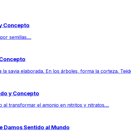
 y Concepto
or semillas....
y Concepto
la savia elaborada. En los árboles, forma la corteza. Tejid
cado y Concepto
al transformar el amonio en nitritos y nitratos....
Le Damos Sentido al Mundo