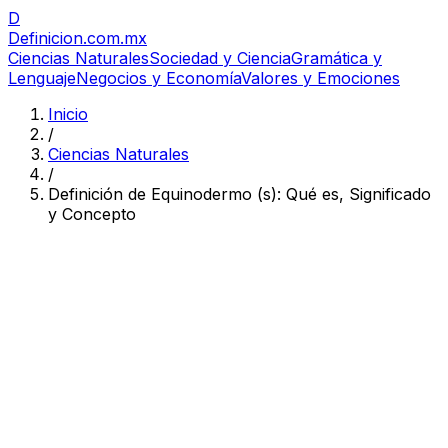
D
Definicion
.com.mx
Ciencias Naturales
Sociedad y Ciencia
Gramática y
Lenguaje
Negocios y Economía
Valores y Emociones
Inicio
/
Ciencias Naturales
/
Definición de Equinodermo (s): Qué es, Significado
y Concepto