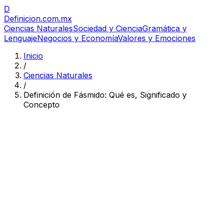
D
Definicion
.com.mx
Ciencias Naturales
Sociedad y Ciencia
Gramática y
Lenguaje
Negocios y Economía
Valores y Emociones
Inicio
/
Ciencias Naturales
/
Definición de Fásmido: Qué es, Significado y
Concepto