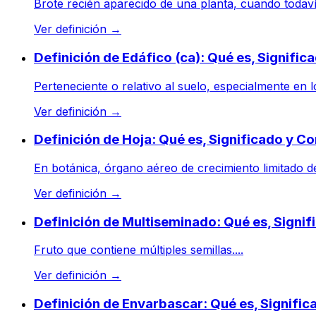
Brote recién aparecido de una planta, cuando todaví
Ver definición
→
Definición de Edáfico (ca): Qué es, Signifi
Perteneciente o relativo al suelo, especialmente en lo
Ver definición
→
Definición de Hoja: Qué es, Significado y C
En botánica, órgano aéreo de crecimiento limitado de p
Ver definición
→
Definición de Multiseminado: Qué es, Signi
Fruto que contiene múltiples semillas....
Ver definición
→
Definición de Envarbascar: Qué es, Signifi