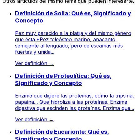
Otros artículos del mismo tema que pueden interesarte.
Definición de Solla: Qué es, Significado y
Concepto
Pez muy parecido a la platija y del mismo género
que ésta.*Pez teleósteo marino, anacanto,
semejante al lenguado, pero de escamas más
fuertes y unida...
Ver definición
→
Definición de Proteolítica: Qué es,
Significado y Concepto
Enzima que digiere las proteínas, como la tripsina,
papaína... Que hidroliza a las proteínas. Enzima
digestiva que escinden las proteínas. Enzima que...
Ver definición
→
Definición de Eucarionte: Qué es,
Significado y Concepto