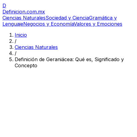
D
Definicion
.com.mx
Ciencias Naturales
Sociedad y Ciencia
Gramática y
Lenguaje
Negocios y Economía
Valores y Emociones
Inicio
/
Ciencias Naturales
/
Definición de Geraniácea: Qué es, Significado y
Concepto