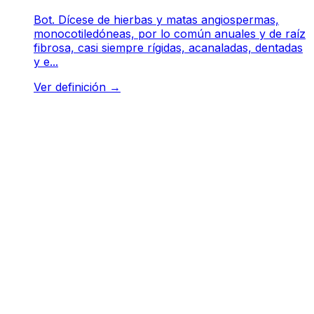
Bot. Dícese de hierbas y matas angiospermas,
monocotiledóneas, por lo común anuales y de raíz
fibrosa, casi siempre rígidas, acanaladas, dentadas
y e...
Ver definición
→