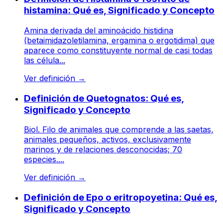
histamina: Qué es, Significado y Concepto
Amina derivada del aminoácido histidina
(betaimidazoletilamina, ergamina o ergotidima) que
aparece como constituyente normal de casi todas
las célula...
Ver definición
→
Definición de Quetognatos: Qué es,
Significado y Concepto
Biol. Filo de animales que comprende a las saetas,
animales pequeños, activos, exclusivamente
marinos y de relaciones desconocidas; 70
especies....
Ver definición
→
Definición de Epo o eritropoyetina: Qué es,
Significado y Concepto