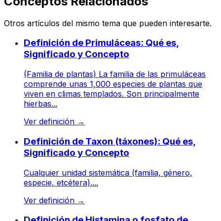
Conceptos Relacionados
Otros artículos del mismo tema que pueden interesarte.
Definición de Primuláceas: Qué es,
Significado y Concepto
(Familia de plantas) La familia de las primuláceas
comprende unas 1,000 especies de plantas que
viven en climas templados. Son principalmente
hierbas...
Ver definición
→
Definición de Taxon (táxones): Qué es,
Significado y Concepto
Cualquier unidad sistemática (familia, género,
especie, etcétera)....
Ver definición
→
Definición de Histamina o fosfato de