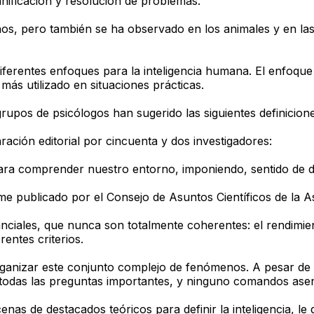
anificación y resolución de problemas.
, pero también se ha observado en los animales y en las plan
diferentes enfoques para la inteligencia humana. El enfoque
ás utilizado en situaciones prácticas.
 grupos de psicólogos han sugerido las siguientes definicion
ración editorial por cincuenta y dos investigadores:
ara comprender nuestro entorno, imponiendo, sentido de de
me publicado por el Consejo de Asuntos Científicos de la A
anciales, que nunca son totalmente coherentes: el rendimie
entes criterios.
organizar este conjunto complejo de fenómenos. A pesar de
 todas las preguntas importantes, y ninguno comandos asen
s de destacados teóricos para definir la inteligencia, le d