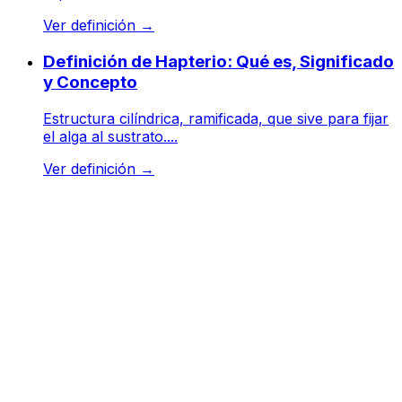
Ver definición
→
Definición de Hapterio: Qué es, Significado
y Concepto
Estructura cilíndrica, ramificada, que sive para fijar
el alga al sustrato....
Ver definición
→