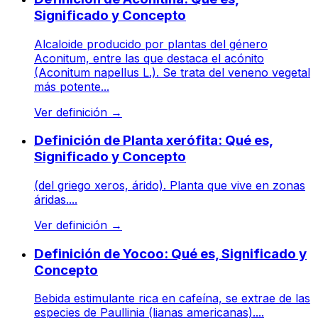
Significado y Concepto
Alcaloide producido por plantas del género
Aconitum, entre las que destaca el acónito
(Aconitum napellus L.). Se trata del veneno vegetal
más potente...
Ver definición
→
Definición de Planta xerófita: Qué es,
Significado y Concepto
(del griego xeros, árido). Planta que vive en zonas
áridas....
Ver definición
→
Definición de Yocoo: Qué es, Significado y
Concepto
Bebida estimulante rica en cafeína, se extrae de las
especies de Paullinia (lianas americanas)....