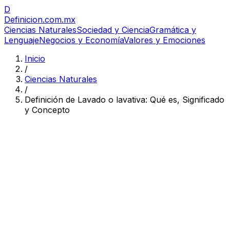
D
Definicion
.com.mx
Ciencias Naturales
Sociedad y Ciencia
Gramática y
Lenguaje
Negocios y Economía
Valores y Emociones
Inicio
/
Ciencias Naturales
/
Definición de Lavado o lavativa: Qué es, Significado
y Concepto