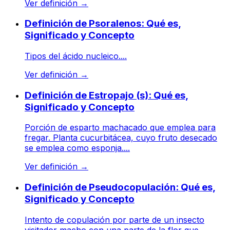
Ver definición
→
Definición de Psoralenos: Qué es,
Significado y Concepto
Tipos del ácido nucleico....
Ver definición
→
Definición de Estropajo (s): Qué es,
Significado y Concepto
Porción de esparto machacado que emplea para
fregar. Planta cucurbitácea, cuyo fruto desecado
se emplea como esponja....
Ver definición
→
Definición de Pseudocopulación: Qué es,
Significado y Concepto
Intento de copulación por parte de un insecto
visitador macho con una parte de la flor que