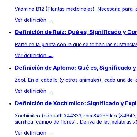
Vitamina B12 (Plantas medicinales). Necesaria para la
Ver definición
→
Definición de Raíz: Qué es, Significado y C
Parte de la planta con la que se toman las sustancias
Ver definición
→
Definición de Aplomo: Qué es, Significado 
Zool. En el caballo (y otros animales), cada una de 
Ver definición
→
Definición de Xochimilco: Significado y Exp
Xochimilco (náhuatl: X&#333;chim&#299;lco [&#643;o
significa 'campo de flores' . Deriva de las palabras x&
Ver definición
→