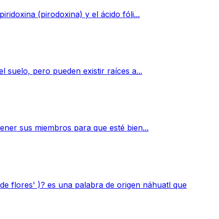
idoxina (pirodoxina) y el ácido fóli...
 suelo, pero pueden existir raíces a...
 tener sus miembros para que esté bien...
e flores' )? es una palabra de origen náhuatl que