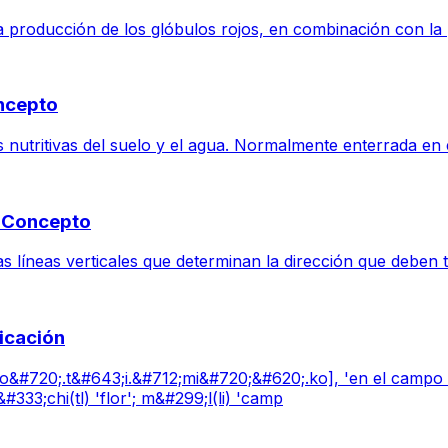
 producción de los glóbulos rojos, en combinación con la pir
oncepto
 nutritivas del suelo y el agua. Normalmente enterrada en el
y Concepto
las líneas verticales que determinan la dirección que deben
licación
&#720;.t&#643;i.&#712;mi&#720;&#620;.ko], 'en el campo d
#333;chi(tl) 'flor'; m&#299;l(li) 'camp