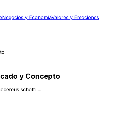
e
Negocios y Economía
Valores y Emociones
to
ficado y Concepto
cereus schottii....