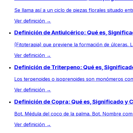
Se llama así a un ciclo de piezas florales situado en
Ver definición
→
Definición de Antiulcérico: Qué es, Signifi
(Fitoterapia) que previene la formación de úlceras. L
Ver definición
→
Definición de Triterpeno: Qué es, Significa
Los terpenoides o isoprenoides son monómeros consi
Ver definición
→
Definición de Copra: Qué es, Significado y
Bot. Médula del coco de la palma. Bot. Nombre común
Ver definición
→