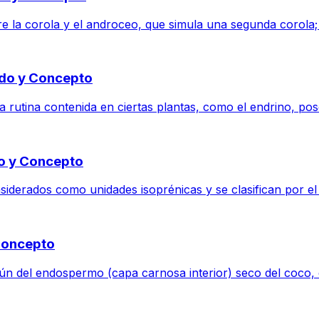
tre la corola y el androceo, que simula una segunda corola;
cado y Concepto
a rutina contenida en ciertas plantas, como el endrino, pose
do y Concepto
derados como unidades isoprénicas y se clasifican por el
 Concepto
 del endospermo (capa carnosa interior) seco del coco, qu