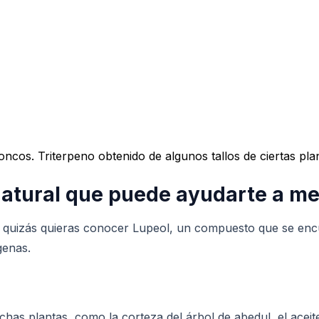
roncos. Triterpeno obtenido de algunos tallos de ciertas pl
atural que puede ayudarte a mej
d, quizás quieras conocer Lupeol, un compuesto que se en
genas.
 plantas, como la corteza del árbol de abedul, el aceite d