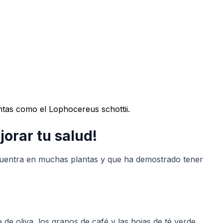
antas como el Lophocereus schottii.
orar tu salud!
cuentra en muchas plantas y que ha demostrado tener
e oliva, los granos de café y las hojas de té verde.