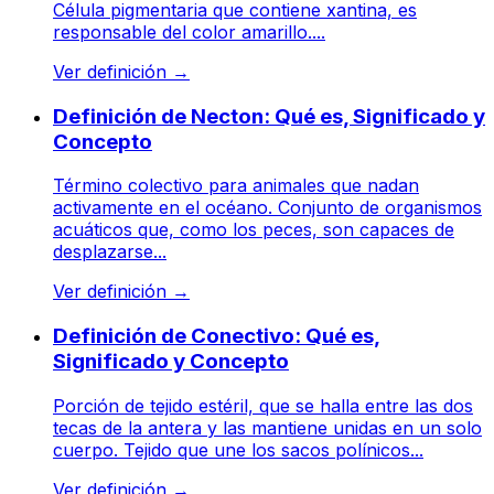
Célula pigmentaria que contiene xantina, es
responsable del color amarillo....
Ver definición
→
Definición de Necton: Qué es, Significado y
Concepto
Término colectivo para animales que nadan
activamente en el océano. Conjunto de organismos
acuáticos que, como los peces, son capaces de
desplazarse...
Ver definición
→
Definición de Conectivo: Qué es,
Significado y Concepto
Porción de tejido estéril, que se halla entre las dos
tecas de la antera y las mantiene unidas en un solo
cuerpo. Tejido que une los sacos polínicos...
Ver definición
→