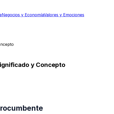
e
Negocios y Economía
Valores y Emociones
oncepto
Significado y Concepto
 Procumbente