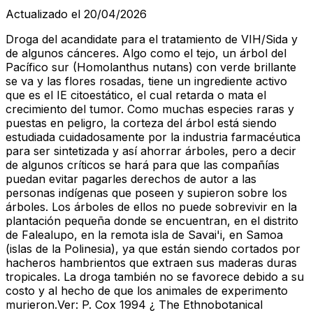
Actualizado el 20/04/2026
Droga del acandidate para el tratamiento de VIH/Sida y
de algunos cánceres. Algo como el tejo, un árbol del
Pacífico sur (Homolanthus nutans) con verde brillante
se va y las flores rosadas, tiene un ingrediente activo
que es el IE citoestático, el cual retarda o mata el
crecimiento del tumor. Como muchas especies raras y
puestas en peligro, la corteza del árbol está siendo
estudiada cuidadosamente por la industria farmacéutica
para ser sintetizada y así ahorrar árboles, pero a decir
de algunos críticos se hará para que las compañías
puedan evitar pagarles derechos de autor a las
personas indígenas que poseen y supieron sobre los
árboles. Los árboles de ellos no puede sobrevivir en la
plantación pequeña donde se encuentran, en el distrito
de Falealupo, en la remota isla de Savai'i, en Samoa
(islas de la Polinesia), ya que están siendo cortados por
hacheros hambrientos que extraen sus maderas duras
tropicales. La droga también no se favorece debido a su
costo y al hecho de que los animales de experimento
murieron.Ver: P. Cox 1994 ¿ The Ethnobotanical