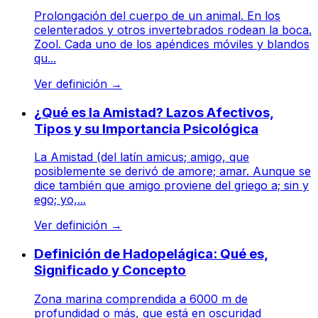
Prolongación del cuerpo de un animal. En los
celenterados y otros invertebrados rodean la boca.
Zool. Cada uno de los apéndices móviles y blandos
qu...
Ver definición
→
¿Qué es la Amistad? Lazos Afectivos,
Tipos y su Importancia Psicológica
La Amistad (del latín amicus; amigo, que
posiblemente se derivó de amore; amar. Aunque se
dice también que amigo proviene del griego a; sin y
ego; yo,...
Ver definición
→
Definición de Hadopelágica: Qué es,
Significado y Concepto
Zona marina comprendida a 6000 m de
profundidad o más, que está en oscuridad