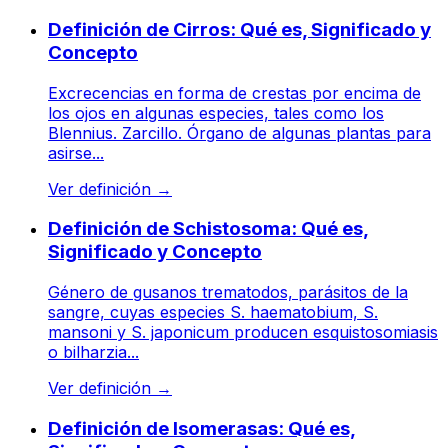
Definición de Cirros: Qué es, Significado y
Concepto
Excrecencias en forma de crestas por encima de
los ojos en algunas especies, tales como los
Blennius. Zarcillo. Órgano de algunas plantas para
asirse...
Ver definición
→
Definición de Schistosoma: Qué es,
Significado y Concepto
Género de gusanos trematodos, parásitos de la
sangre, cuyas especies S. haematobium, S.
mansoni y S. japonicum producen esquistosomiasis
o bilharzia...
Ver definición
→
Definición de Isomerasas: Qué es,