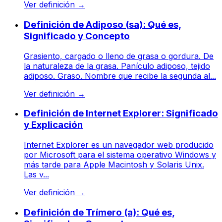
Ver definición
→
Definición de Adiposo (sa): Qué es,
Significado y Concepto
Grasiento, cargado o lleno de grasa o gordura. De
la naturaleza de la grasa. Panículo adiposo, tejido
adiposo. Graso. Nombre que recibe la segunda al...
Ver definición
→
Definición de Internet Explorer: Significado
y Explicación
Internet Explorer es un navegador web producido
por Microsoft para el sistema operativo Windows y
más tarde para Apple Macintosh y Solaris Unix.
Las v...
Ver definición
→
Definición de Trímero (a): Qué es,