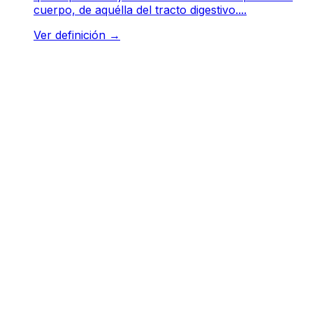
cuerpo, de aquélla del tracto digestivo....
Ver definición
→