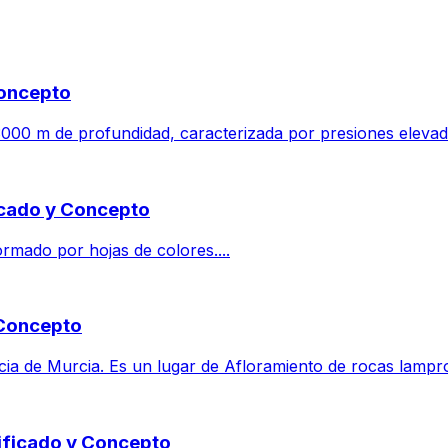
Concepto
00 m de profundidad, caracterizada por presiones elevadas,
ficado y Concepto
formado por hojas de colores....
y Concepto
a de Murcia. Es un lugar de Afloramiento de rocas lamproíti
nificado y Concepto