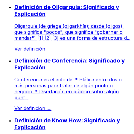
Definición de Oligarquia: Significado y
Explicación
Oligarquía (de griega (oligarkhía); desde (oligos),
que significa "pocos", que significa "gobernar o
mandar") [1] [2] [3] es una forma de estructura d...
Ver definición
→
Definición de Conferencia: Significado y
Explicación
Conferencia es el acto de: * Plática entre dos o
más personas para tratar de algún punto o
negocio. * Disertación en público sobre algún
punt...
Ver definición
→
Definición de Know How: Significado y
Explicación