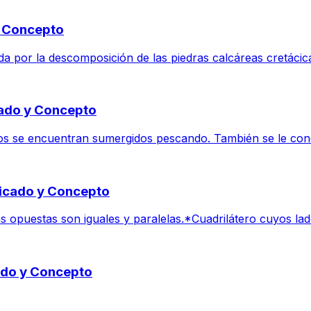
y Concepto
da por la descomposición de las piedras calcáreas cretácicas
cado y Concepto
s se encuentran sumergidos pescando. También se le conoc
ficado y Concepto
s opuestas son iguales y paralelas.*Cuadrilátero cuyos lado
cado y Concepto