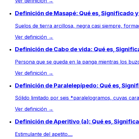
Ver definición
→
Definición de Masapé: Qué es, Significado 
Suelos de tierra arcillosa, negra casi siempre, forma
Ver definición
→
Definición de Cabo de vida: Qué es, Signifi
Persona que se queda en la panga mientras los buzo
Ver definición
→
Definición de Paralelepípedo: Qué es, Signi
Sólido limitado por seis *paralelogramos, cuyas cara
Ver definición
→
Definición de Aperitivo (a): Qué es, Signifi
Estimulante del apetito....