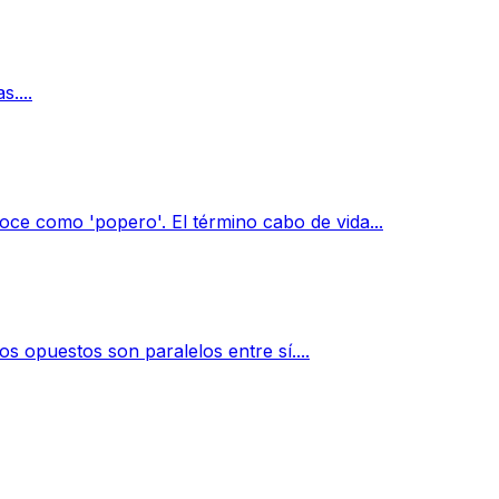
....
e como 'popero'. El término cabo de vida...
s opuestos son paralelos entre sí....