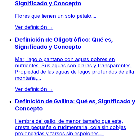
Significado y Concepto
Flores que tienen un solo pétalo....
Ver definición
→
Definición de Oligotrófico: Qué es,
Significado y Concepto
Mar, lago o pantano con aguas pobres en
nutrientes. Sus aguas son claras y transparentes.
Propiedad de las aguas de lagos profundos de alta
montaña,...
Ver definición
→
Definición de Gallina: Qué es, Significado y
Concepto
Hembra del gallo, de menor tamaño que este,
cresta pequeña o rudimentaria, cola sin cobijas
prolongadas y tarsos sin espolones....