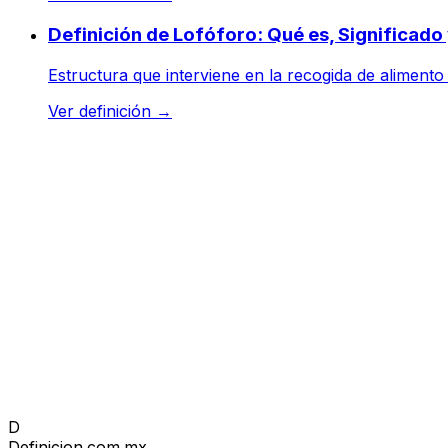
Definición de Lofóforo: Qué es, Significad
Estructura que interviene en la recogida de aliment
Ver definición
→
D
Definicion
.com.mx