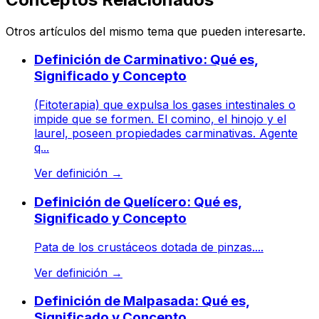
Otros artículos del mismo tema que pueden interesarte.
Definición de Carminativo: Qué es,
Significado y Concepto
(Fitoterapia) que expulsa los gases intestinales o
impide que se formen. El comino, el hinojo y el
laurel, poseen propiedades carminativas. Agente
q...
Ver definición
→
Definición de Quelícero: Qué es,
Significado y Concepto
Pata de los crustáceos dotada de pinzas....
Ver definición
→
Definición de Malpasada: Qué es,
Significado y Concepto