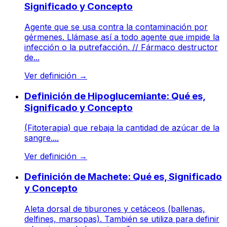
Significado y Concepto
Agente que se usa contra la contaminación por
gérmenes. Llámase así a todo agente que impide la
infección o la putrefacción. // Fármaco destructor
de...
Ver definición
→
Definición de Hipoglucemiante: Qué es,
Significado y Concepto
(Fitoterapia) que rebaja la cantidad de azúcar de la
sangre....
Ver definición
→
Definición de Machete: Qué es, Significado
y Concepto
Aleta dorsal de tiburones y cetáceos (ballenas,
delfines, marsopas). También se utiliza para definir