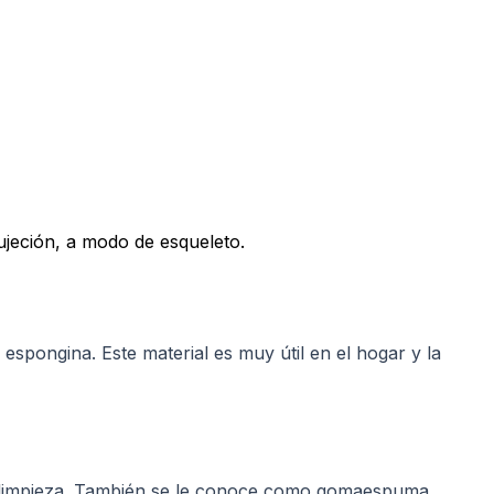
ujeción, a modo de esqueleto.
spongina. Este material es muy útil en el hogar y la
 de limpieza. También se le conoce como gomaespuma,