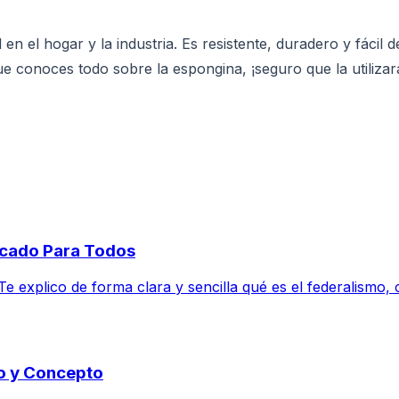
en el hogar y la industria. Es resistente, duradero y fácil d
e conoces todo sobre la espongina, ¡seguro que la utiliza
licado Para Todos
 Te explico de forma clara y sencilla qué es el federalismo
do y Concepto