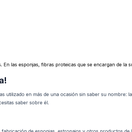
. En las esponjas, fibras proteicas que se encargan de la s
a!
 utilizado en más de una ocasión sin saber su nombre: la e
cesitas saber sobre él.
a la fabricación de esponjas, estropajos y otros productos