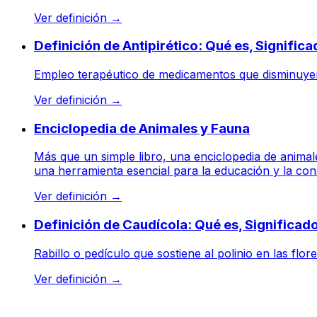
Ver definición
→
Definición de Antipirético: Qué es, Signific
Empleo terapéutico de medicamentos que disminuyen la 
Ver definición
→
Enciclopedia de Animales y Fauna
Más que un simple libro, una enciclopedia de animale
una herramienta esencial para la educación y la con
Ver definición
→
Definición de Caudícola: Qué es, Significa
Rabillo o pedículo que sostiene al polinio en las flore
Ver definición
→