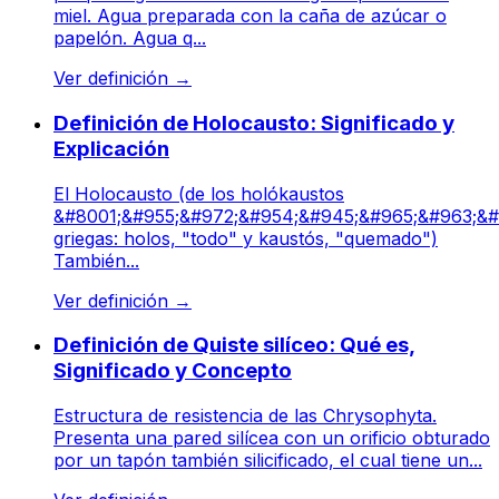
miel. Agua preparada con la caña de azúcar o
papelón. Agua q...
Ver definición
→
Definición de Holocausto: Significado y
Explicación
El Holocausto (de los holókaustos
&#8001;&#955;&#972;&#954;&#945;&#965;&#963;&#
griegas: holos, "todo" y kaustós, "quemado")
También...
Ver definición
→
Definición de Quiste silíceo: Qué es,
Significado y Concepto
Estructura de resistencia de las Chrysophyta.
Presenta una pared silícea con un orificio obturado
por un tapón también silicificado, el cual tiene un...