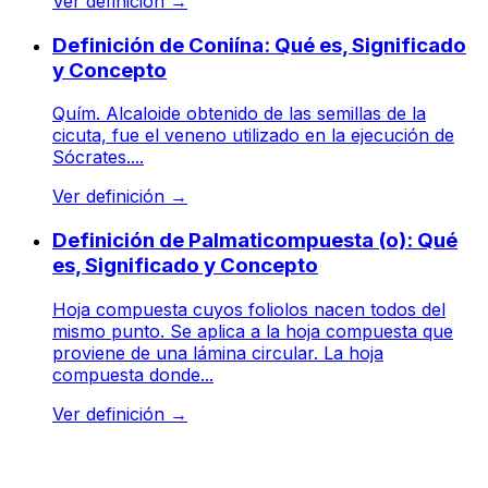
Ver definición
→
Definición de Coniína: Qué es, Significado
y Concepto
Quím. Alcaloide obtenido de las semillas de la
cicuta, fue el veneno utilizado en la ejecución de
Sócrates....
Ver definición
→
Definición de Palmaticompuesta (o): Qué
es, Significado y Concepto
Hoja compuesta cuyos foliolos nacen todos del
mismo punto. Se aplica a la hoja compuesta que
proviene de una lámina circular. La hoja
compuesta donde...
Ver definición
→