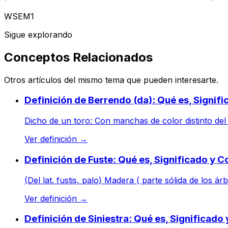
WSEM1
Sigue explorando
Conceptos Relacionados
Otros artículos del mismo tema que pueden interesarte.
Definición de Berrendo (da): Qué es, Signif
Dicho de un toro: Con manchas de color distinto del 
Ver definición
→
Definición de Fuste: Qué es, Significado y 
(Del lat. fustis, palo) Madera ( parte sólida de los ár
Ver definición
→
Definición de Siniestra: Qué es, Significado