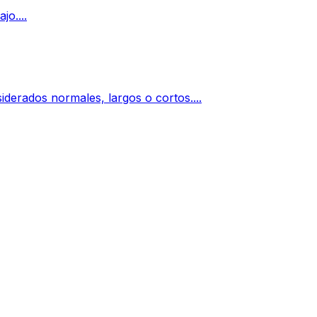
jo....
iderados normales, largos o cortos....