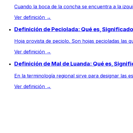
Cuando la boca de la concha se encuentra a la izquie
Ver definición
→
Definición de Peciolada: Qué es, Significad
Hoja provista de peciolo. Son hojas pecioladas las q
Ver definición
→
Definición de Mal de Luanda: Qué es, Signi
En la terminología regional sirve para designar las es
Ver definición
→