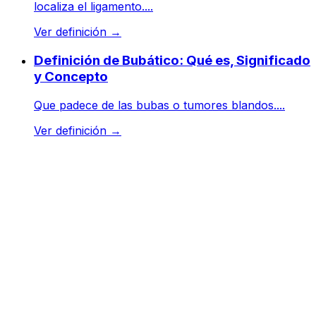
localiza el ligamento....
Ver definición
→
Definición de Bubático: Qué es, Significado
y Concepto
Que padece de las bubas o tumores blandos....
Ver definición
→