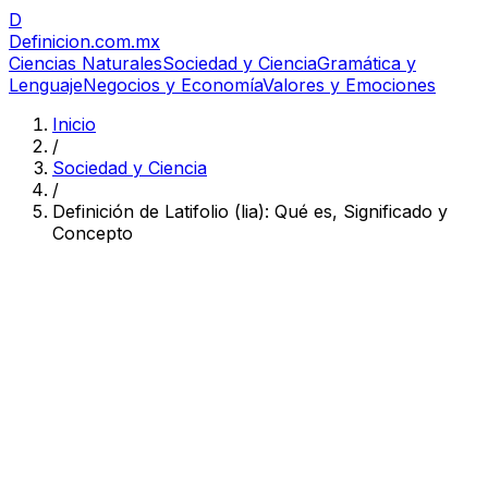
D
Definicion
.com.mx
Ciencias Naturales
Sociedad y Ciencia
Gramática y
Lenguaje
Negocios y Economía
Valores y Emociones
Inicio
/
Sociedad y Ciencia
/
Definición de Latifolio (lia): Qué es, Significado y
Concepto