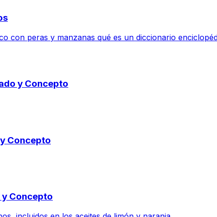
os
ico con peras y manzanas qué es un diccionario enciclopéd
icado y Concepto
o y Concepto
o y Concepto
 incluidos en los aceites de limón y naranja....