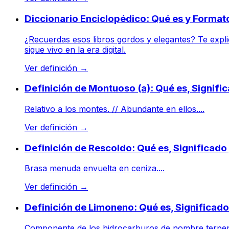
Diccionario Enciclopédico: Qué es y Format
¿Recuerdas esos libros gordos y elegantes? Te expl
sigue vivo en la era digital.
Ver definición
→
Definición de Montuoso (a): Qué es, Signif
Relativo a los montes. // Abundante en ellos....
Ver definición
→
Definición de Rescoldo: Qué es, Significad
Brasa menuda envuelta en ceniza....
Ver definición
→
Definición de Limoneno: Qué es, Significad
Componente de los hidrocarburos de nombre terpenos,