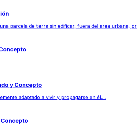
ción
a parcela de tierra sin edificar, fuera del area urbana, pre
y Concepto
cado y Concepto
mente adaptado a vivir y propagarse en él....
y Concepto