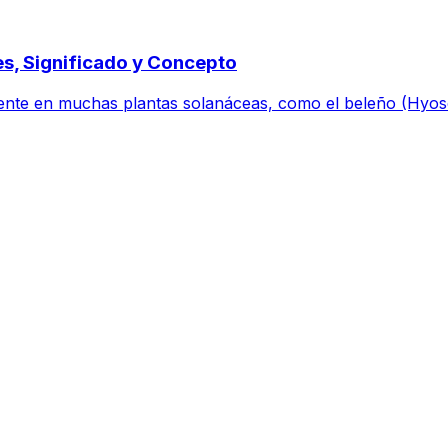
es, Significado y Concepto
ente en muchas plantas solanáceas, como el beleño (Hyoscy