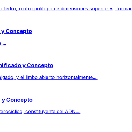
liedro, u otro politopo de dimensiones superiores, formado
o y Concepto
...
gnificado y Concepto
lgado, y el limbo abierto horizontalmente....
do y Concepto
rocíclico, constituyente del ADN....