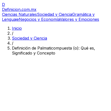
D
Definicion
.com.mx
Ciencias Naturales
Sociedad y Ciencia
Gramática y
Lenguaje
Negocios y Economía
Valores y Emociones
Inicio
/
Sociedad y Ciencia
/
Definición de Palmaticompuesta (o): Qué es,
Significado y Concepto