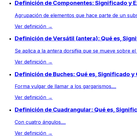
Definición de Componentes: Significado y E
Agrupación de elementos que hace parte de un subsis
Ver definición
→
Definición de Versátil (antera): Qué es, Sig
Se aplica a la antera dorsifija que se mueve sobre el
Ver definición
→
Definición de Buches: Qué es, Significado 
Forma vulgar de llamar a los gargarismos....
Ver definición
→
Definición de Cuadrangular: Qué es, Signif
Con cuatro ángulos....
Ver definición
→