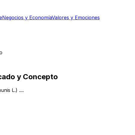
e
Negocios y Economía
Valores y Emociones
to
ficado y Concepto
is L.) ....