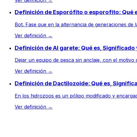
Definición de Esporófito o esporofito: Qué 
Bot. Fase que en la alternancia de generaciones de la
Ver definición
→
Definición de Al garete: Qué es, Significad
Dejar un equipo de pesca sin anclaje, con el motivo 
Ver definición
→
Definición de Dactilozoide: Qué es, Signifi
En los hidrozoos es un pólipo modificado y encargado
Ver definición
→