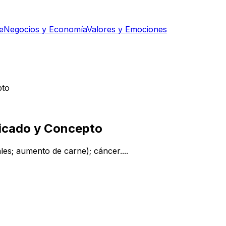
e
Negocios y Economía
Valores y Emociones
pto
ficado y Concepto
s; aumento de carne); cáncer....