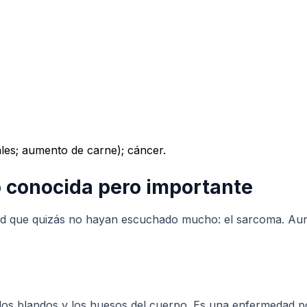
es; aumento de carne); cáncer.
 conocida pero importante
dad que quizás no hayan escuchado mucho: el sarcoma. Au
ejidos blandos y los huesos del cuerpo. Es una enfermeda