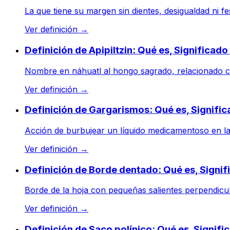
La que tiene su margen sin dientes, desigualdad ni fe
Ver definición
→
Definición de Apipiltzin: Qué es, Significad
Nombre en náhuatl al hongo sagrado, relacionado con 
Ver definición
→
Definición de Gargarismos: Qué es, Signifi
Acción de burbujear un líquido medicamentoso en la e
Ver definición
→
Definición de Borde dentado: Qué es, Signi
Borde de la hoja con pequeñas salientes perpendicular
Ver definición
→
Definición de Saco polínico: Qué es, Signif