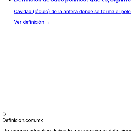
Cavidad (lóculo) de la antera donde se forma el polen
Ver definición
→
D
Definicion
.com.mx
Un recurso educativo dedicado a proporcionar definicione