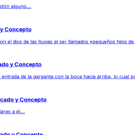
stón alguno....
o y Concepto
el dios de las lluvias al ser llamados «pequeños hijos de 
cado y Concepto
ntrada de la garganta con la boca hacia arriba, lo cual pr
ficado y Concepto
es a él....
icado y Concepto