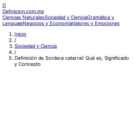
D
Definicion
.com.mx
Ciencias Naturales
Sociedad y Ciencia
Gramática y
Lenguaje
Negocios y Economía
Valores y Emociones
Inicio
/
Sociedad y Ciencia
/
Definición de Sordera catarral: Qué es, Significado
y Concepto