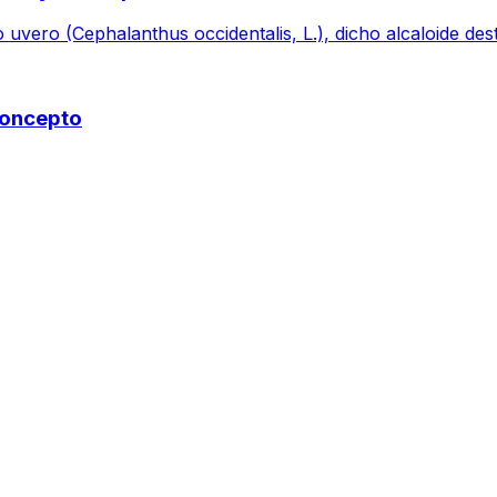
 uvero (Cephalanthus occidentalis, L.), dicho alcaloide dest
Concepto