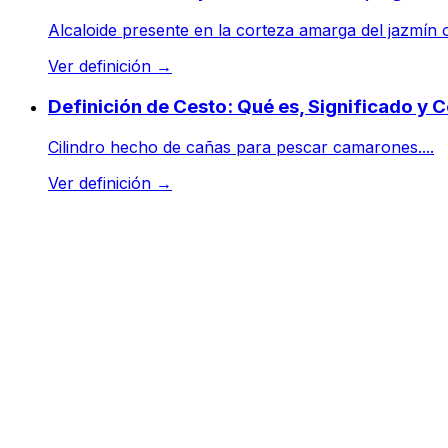
Alcaloide presente en la corteza amarga del jazmín o
Ver definición
→
Definición de Cesto: Qué es, Significado y 
Cilindro hecho de cañas para pescar camarones....
Ver definición
→