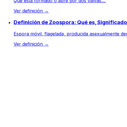
Que está formado o abre por dos valvas....
Ver definición
→
Definición de Zoospora: Qué es, Significad
Espora móvil, flagelada, producida asexualmente den
Ver definición
→