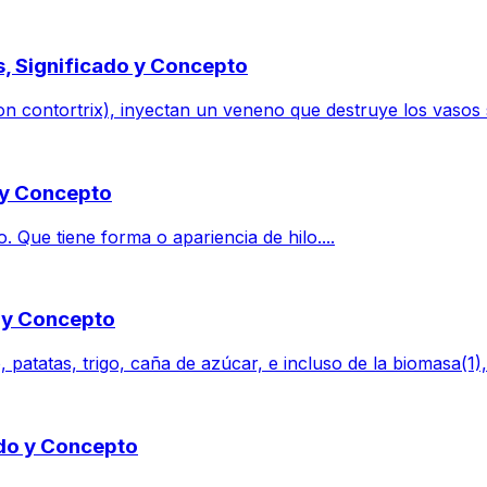
s, Significado y Concepto
 contortrix), inyectan un veneno que destruye los vasos sa
o y Concepto
. Que tiene forma o apariencia de hilo....
o y Concepto
 patatas, trigo, caña de azúcar, e incluso de la biomasa(1),
ado y Concepto