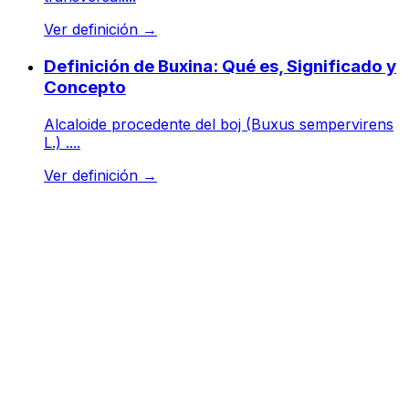
Ver definición
→
Definición de Buxina: Qué es, Significado y
Concepto
Alcaloide procedente del boj (Buxus sempervirens
L.) ....
Ver definición
→