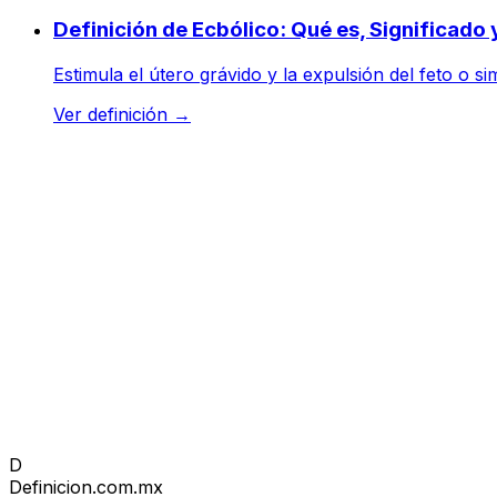
Definición de Ecbólico: Qué es, Significado
Estimula el útero grávido y la expulsión del feto o s
Ver definición
→
D
Definicion
.com.mx